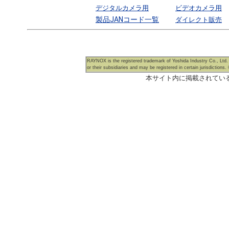
デジタルカメラ用
ビデオカメラ用
製品JANコード一覧
ダイレクト販売
RAYNOX is the registered trademark of Yoshida Industry Co., Ltd
or their subsidiaries and may be registered in certain jurisdictions.
本サイト内に掲載されてい