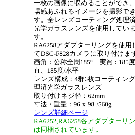
一枚の画像に収めることができ
場感あふれるイメージを撮影で
す。全レンズコーティング処理
光学ガラスレンズを使用してい
す。
RA6258アダプターリングを使用
てDSC-F828カメラに取り付けま
画角：公称全周185° 実質 : 185度
直、185度/水平
レンズ構成：4群6枚コーティン
理済光学ガラスレンズ
取り付けネジ径：62mm
寸法・重量：96 x 98 /560g
レンズ詳細ページ
RA6252,RA6258各アダプターリ
は同梱されています。