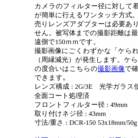
カメラのフィルター径に対して
が簡単に行えるワンタッチ方式
売りレンズアダプターは必要あ
せん。被写体までの撮影距離は最
遠側で150ｍｍです。
撮影画像にごくわずかな「ケら
（周縁減光）が発生します。ケ
の度合いはこちらの
撮影画像
で
できます｡
レンズ構成 : 2G/3E 光学ガラス
全面コート処理済
フロントフィルター径 : 49mm
取り付けネジ径 : 43mm
寸法/重さ : DCR-150 53x18mm/50g