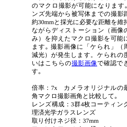
のマクロ撮影が可能になります｡
ンズ先端から被写体までの撮影
約30mmと採光に必要な距離を維
ながらディストーション（画像
み）を抑えたマクロ撮影を可能
ます｡ 撮影画像に「ケられ」（
減光）が発生します。ケられの
いはこちらの
撮影画像
で確認で
す｡
倍率：7x カメラオリジナルの
角マクロ撮影画角と比較して｡
レンズ構成：3群4枚コーティン
理済光学ガラスレンズ
取り付けネジ径：37mm