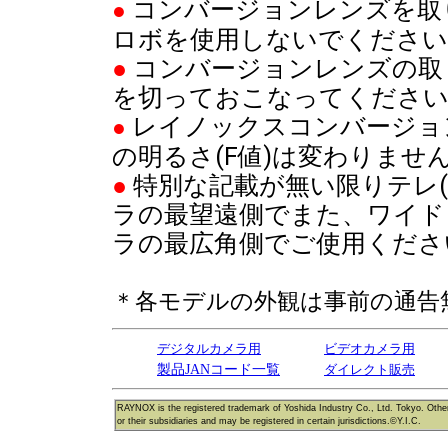
コンバージョンレンズを取
●
ロボを使用しないでください
●
コンバージョンレンズの取
を切っておこなってくださ
レイノックスコンバージョ
●
の明るさ(F値)は変わりません
●
特別な記載が無い限りテレ
ラの最望遠側でまた、ワイド
ラの最広角側でご使用くださ
＊各モデルの外観は事前の通告
デジタルカメラ用
ビデオカメラ用
製品JANコード一覧
ダイレクト販売
RAYNOX is the registered trademark of Yoshida Industry Co., Ltd. Tokyo. Othe
or their subsidiaries and may be registered in certain jurisdictions.©Y.I.C.