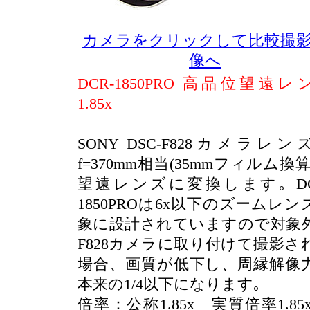
カメラをクリックして比較撮
像へ
DCR-1850PRO 高品位望遠レ
1.85x
SONY DSC-F828カメラレン
f=370mm相当(35mmフィルム換算
望遠レンズに変換します｡ DC
1850PROは6x以下のズームレン
象に設計されていますので対象
F828カメラに取り付けて撮影さ
場合、画質が低下し、周縁解像
本来の1/4以下になります｡
倍率：公称1.85x 実質倍率1.85x