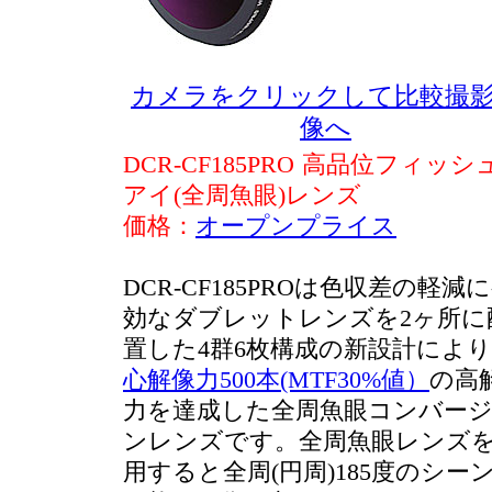
カメラをクリックして比較撮
像へ
DCR-CF185PRO 高品位フィッシ
アイ(全周魚眼)レンズ
価格：
オープンプライス
DCR-CF185PROは色収差の軽減
効なダブレットレンズを2ヶ所に
置した4群6枚構成の新設計により
心解像力500本(MTF30%値）
の高
力を達成した全周魚眼コンバー
ンレンズです。全周魚眼レンズ
用すると全周(円周)185度のシー