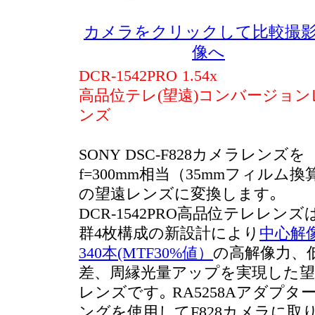
カメラをクリックして比較撮
像へ
DCR-1542PRO 1.54x
高品位テレ(望遠)コンバージョン
ンズ
SONY DSC-F828カメラレンズを
f=300mm相当（35mmフィルム換
の望遠レンズに変換します｡
DCR-1542PRO高品位テレレンズ
群4枚構成の新設計により
中心解
340本(MTF30%値）
の高解像力、
差、周縁光量アップを実現した望
レンズです｡ RA5258Aアダプタ
ングを使用してF828カメラに取