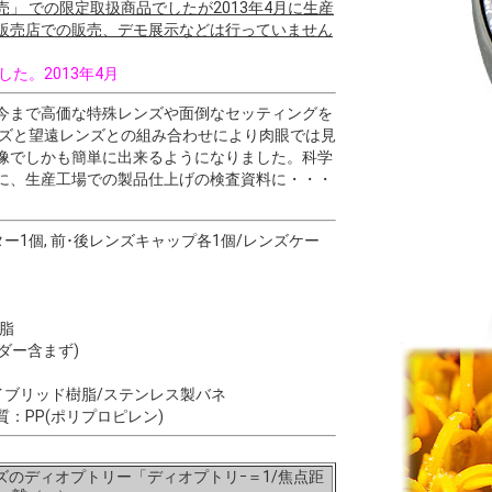
」 での限定取扱商品でしたが2013年4月に生産
販売店での販売、デモ展示などは行っていません
した。2013年4月
今まで高価な特殊レンズや面倒なセッティングを
レンズと望遠レンズとの組み合わせにより肉眼では見
像でしかも簡単に出来るようになりました。科学
に、生産工場での製品仕上げの検査資料に・・・
ター1個, 前･後レンズキャップ各1個/レンズケー
樹脂
ホルダー含まず)
ハイブリッド樹脂/ステンレス製バネ
：PP(ポリプロピレン)
ズのディオプトリー「ディオプトリｰ＝1/焦点距