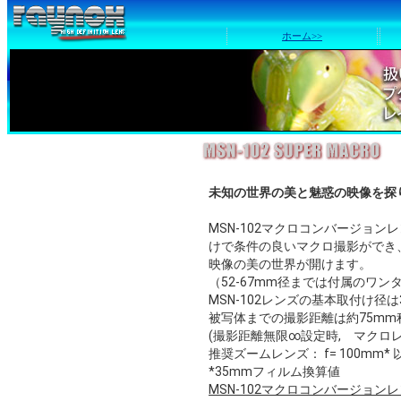
ホーム>>
未知の世界の美と魅惑の映像を探
MSN-102マクロコンバージョ
けで条件の良いマクロ撮影ができ
映像の美の世界が開けます。
（52-67mm径までは付属のワン
MSN-102レンズの基本取付け径は
被写体までの撮影距離は約75mm
(撮影距離無限∞設定時, マクロ
推奨ズームレンズ： f= 100mm* 
*35mmフィルム換算値
MSN-102マクロコンバージョ