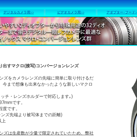
デジタルカメラ用>>
ビデオカメラ用>>
アダプター･フード>
り出すマクロ(接写)コンバージョンレンズ
ンレンズをカメラレンズの先端に簡単に取り付けるだ
、今まで想像も出来なかったような新しいマクロ
タッチ・レンズホルダーで対応します｡)
37mmです。
程度です。
レンズ先端より被写体までの距離)
以上
ンレンズは生産数が少量で限定されていたため、弊社