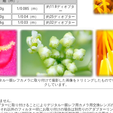
離（m）」
約11.8ディオプタ
3g.
1/0.085（m）
ー
0g.
1/0.04（m）
約25ディオプター
6g.
1/0.03（m）
約32ディオプター
デジタル一眼レフカメラに取り付けて撮影した画像をトリミングしたもの
クしています。
ません。
0アダプターに取り付けることによりデジタル一眼レフ用カメラ用交換レンズの
くそれ以外のフィルター径にお取り付けの場合は別売りのアダプターリ