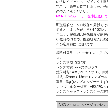
の「レイノックス・ダイレクト販売
完了し、販売を終了しました。他
のでご了承ください。
MSN-102のメーカー在庫払底しま
顕微鏡的なミクロ映像の撮影では
必要としましたが、MSN-102
えにくい極微細の映像撮影が高解
や教育の現場で、医療研究の記録
その応用範囲は無限です。
標準付属品 : フリーサイズアダプ
ス。
レンズ構成 : 3群4枚
レンズ材質 : eco光学ガラス
鏡筒材質 : ABS/PCハイブリッド
寸法 : 42mm x 18mm (レンズ
重量 : 43g.(レンズホルダー含まず)
レンズホルダー材質：ABS/PC
レンズキャップ・レンズケース材質
MSNマクロコンバージョンレン